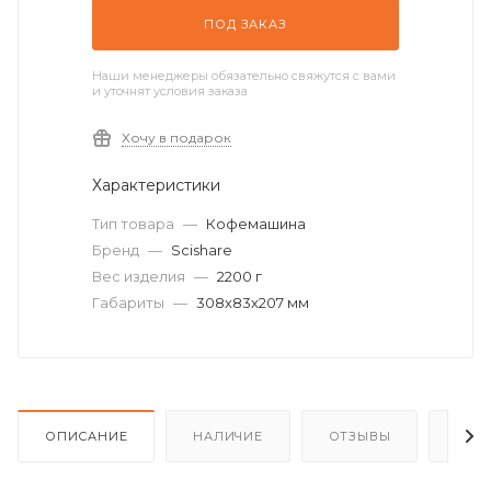
ПОД ЗАКАЗ
Наши менеджеры обязательно свяжутся с вами
и уточнят условия заказа
Хочу в подарок
Характеристики
Тип товара
—
Кофемашина
Бренд
—
Scishare
Вес изделия
—
2200 г
Габариты
—
308х83х207 мм
ОПИСАНИЕ
НАЛИЧИЕ
ОТЗЫВЫ
КАК