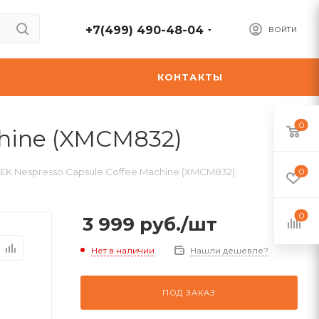
+7(499) 490-48-04
ВОЙТИ
А
КОНТАКТЫ
0
hine (XMCM832)
K Nespresso Capsule Coffee Machine (XMCM832)
0
0
3 999
руб.
/шт
Нет в наличии
Нашли дешевле?
ПОД ЗАКАЗ