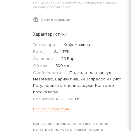
Наши менеджеры обязательно свяжутся с вами и
уточнят условия заказа
Хочу в подарок
Характеристики
Тип товара
—
Кофемашина
Бренд
—
SUNTEK
Давление
—
20 Бар
Объем
—
500 мл
Особенности
—
Подходит для капсул
Nespresso, Вариант чашки Эспрессо и Лунго,
Регулировка степени заварки, Контроль
потока кофе
Вес изделия
—
2300 г
Все характеристики
Цена действительна только для интернет-
магазина и может отличаться от цен в