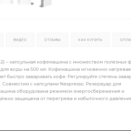
ВИДЕО
ОТЗЫВЫ
КАК КУПИТЬ
ОПЛА
32) – капсульная кофемашина с множеством полезных ф
ля воды на 500 мл. Кофемашина мгновенно нагревает
яет быстро заваривать кофе. Регулируйте степень зава
). Совместим с капсулами Nespresso. Резервуар для
фемашина оборудована режимом энергосбережения и
адёжно защищена от перегрева и избыточного давления