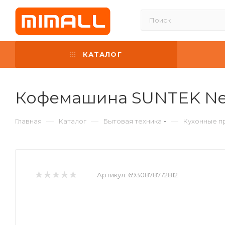
КАТАЛОГ
Кофемашина SUNTEK Nesp
—
—
—
Главная
Каталог
Бытовая техника
Кухонные п
Артикул:
6930878772812