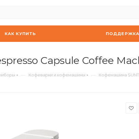
КАК КУПИТЬ
ПОДДЕРЖК
resso Capsule Coffee Mac
—
—
риборы
Кофеварки и кофемашины
Кофемашина SUNTE