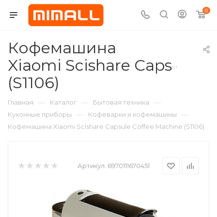
0
Кофемашина
Xiaomi Scishare Capsule C
(S1106)
—
—
—
Главная
Каталог
Бытовая техника
—
—
Кухонные приборы
Кофеварки и кофемашины
Кофемашина Xiaomi Scishare Capsule Coffee Machine (S1106)
Артикул:
6970111670451