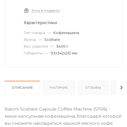
Хочу в подарок
Характеристики
Тип товара
—
Кофемашина
Бренд
—
Scishare
Вес изделия
—
3400 г
Габариты
—
93x342x212 мм
ОПИСАНИЕ
НАЛИЧИЕ
ОТЗЫВЫ
КАК
Xiaomi Scishare Capsule Coffee Machine (S1106) -
мини-капсульная кофемашина, благодаря которой
вы сможете насладиться чашкой мягкого кофе