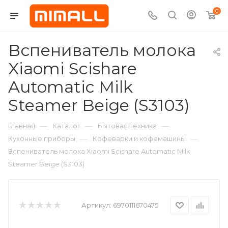
0
Вспениватель молока
Xiaomi Scishare
Automatic Milk
Steamer Beige (S3103)
—
—
—
Главная
Каталог
Бытовая техника
—
—
Кухонные приборы
Кофеварки и кофемашины
Вспениватель молока Xiaomi Scishare Automatic Milk
Steamer Beige (S3103)
Артикул:
6970111670475