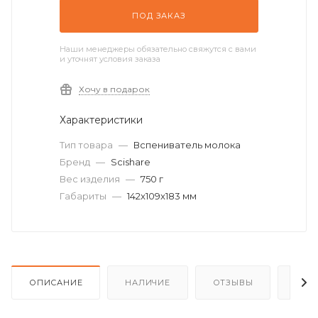
ПОД ЗАКАЗ
Наши менеджеры обязательно свяжутся с вами
и уточнят условия заказа
Хочу в подарок
Характеристики
Тип товара
—
Вспениватель молока
Бренд
—
Scishare
Вес изделия
—
750 г
Габариты
—
142x109x183 мм
ОПИСАНИЕ
НАЛИЧИЕ
ОТЗЫВЫ
КАК