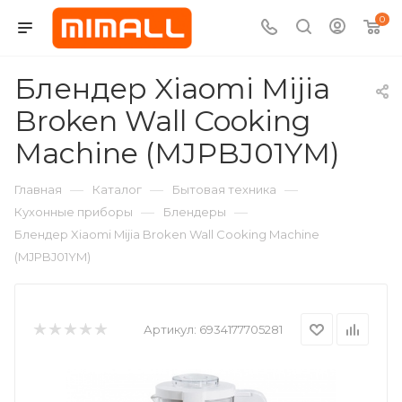
0
Блендер Xiaomi Mijia
Broken Wall Cooking
Machine (MJPBJ01YM)
—
—
—
Главная
Каталог
Бытовая техника
—
—
Кухонные приборы
Блендеры
Блендер Xiaomi Mijia Broken Wall Cooking Machine
(MJPBJ01YM)
Артикул:
6934177705281