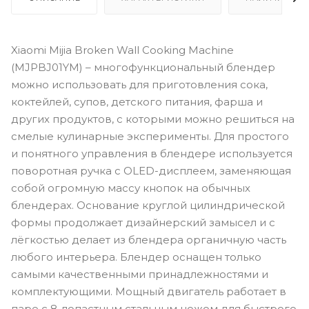
Xiaomi Mijia Broken Wall Cooking Machine
(MJPBJ01YM) – многофункциональный блендер
можно использовать для приготовления сока,
коктейлей, супов, детского питания, фарша и
других продуктов, с которыми можно решиться на
смелые кулинарные эксперименты. Для простого
и понятного управления в блендере используется
поворотная ручка с OLED-дисплеем, заменяющая
собой огромную массу кнопок на обычных
блендерах. Основание круглой цилиндрической
формы продолжает дизайнерский замысел и с
лёгкостью делает из блендера органичную часть
любого интерьера. Блендер оснащен только
самыми качественными принадлежностями и
комплектующими. Мощный двигатель работает в
паре с 8-лопастным стальным ножом для быстрого