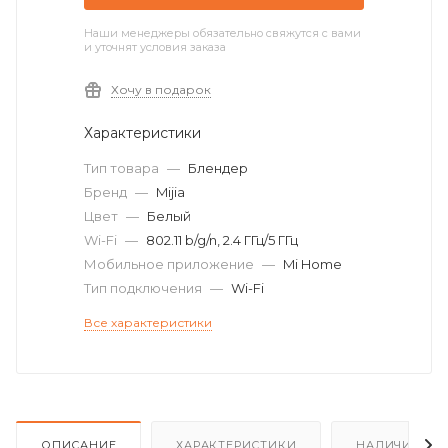
Наши менеджеры обязательно свяжутся с вами
и уточнят условия заказа
Хочу в подарок
Характеристики
Тип товара
—
Блендер
Бренд
—
Mijia
Цвет
—
Белый
Wi-Fi
—
802.11 b/g/n, 2.4 ГГц/5 ГГц
Мобильное приложение
—
Mi Home
Тип подключения
—
Wi-Fi
Все характеристики
ОПИСАНИЕ
ХАРАКТЕРИСТИКИ
НАЛИЧИЕ