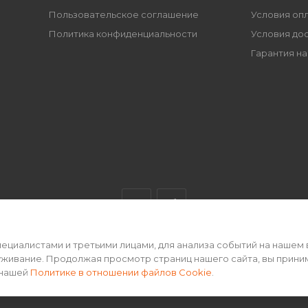
Пользовательское соглашение
Условия оп
Политика конфиденциальности
Условия до
Гарантия на
циалистами и третьими лицами, для анализа событий на нашем 
ертой • 2026 г.
уживание. Продолжая просмотр страниц нашего сайта, вы прини
 нашей
Политике в отношении файлов Cookie
.