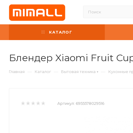
КАТАЛОГ
Блендер Xiaomi Fruit C
—
—
—
Главная
Каталог
Бытовая техника
Кухонные п
Артикул:
6955578029516