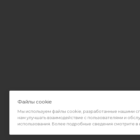
Файлы cookie
Мы используем файлы cookie, разработанные нашими спе
2026 © Интернет-магазин MiMall® • Не является публичной оф
нам улучшать взаимодействие с пользователями и обсл
использования. Более подробные сведения смотрите в