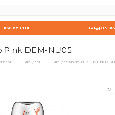
КАК КУПИТЬ
ПОДДЕРЖК
up Pink DEM-NU05
—
—
риборы
Блендеры
Блендер Xiaomi Fruit Cup Pink DEM