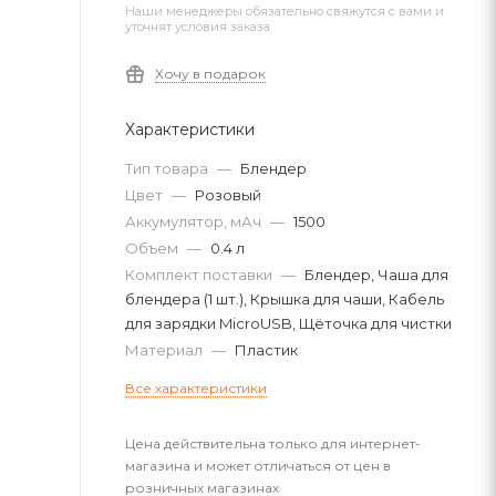
Наши менеджеры обязательно свяжутся с вами и
уточнят условия заказа
Хочу в подарок
Характеристики
Тип товара
—
Блендер
Цвет
—
Розовый
Аккумулятор, мАч
—
1500
Объем
—
0.4 л
Комплект поставки
—
Блендер, Чаша для
блендера (1 шт.), Крышка для чаши, Кабель
для зарядки MicroUSB, Щёточка для чистки
Материал
—
Пластик
Все характеристики
Цена действительна только для интернет-
магазина и может отличаться от цен в
розничных магазинах