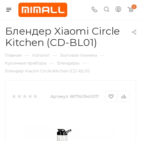
0
Блендер Xiaomi Circle
Kitchen (CD-BL01)
—
—
—
Главная
Каталог
Бытовая техника
—
—
Кухонные приборы
Блендеры
Блендер Xiaomi Circle Kitchen (CD-BL01)
Артикул:
6971143940017