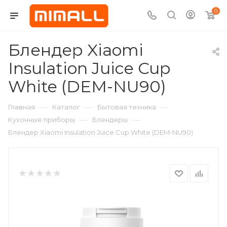
0
Блендер Xiaomi
Insulation Juice Cup
White (DEM-NU90)
—
—
—
Главная
Каталог
Бытовая техника
—
—
Кухонные приборы
Блендеры
Блендер Xiaomi Insulation Juice Cup White (DEM-NU90)