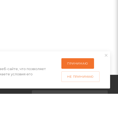
ПРИНИМАЮ
веб-сайте, что позволяет
маете условия его
НЕ ПРИНИМАЮ
ПОДПИСАТЬСЯ НА РАССЫЛКУ
латы
ставки
+7(499) 490-48-04
 товар