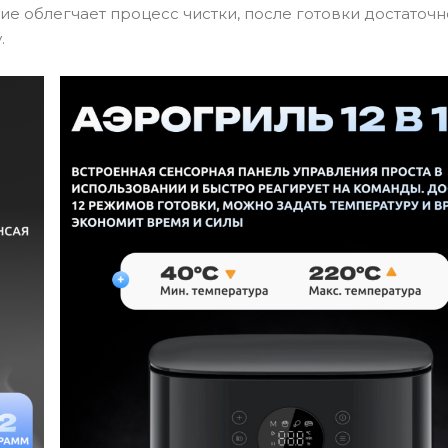
ие облегчает процесс чистки, после готовки достаточн
.