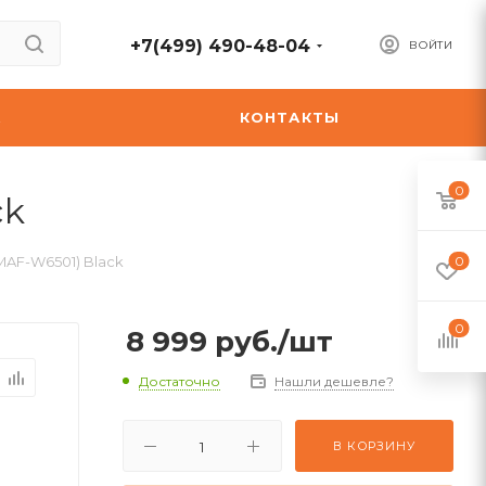
+7(499) 490-48-04
ВОЙТИ
А
КОНТАКТЫ
0
ck
(MAF-W6501) Black
0
0
8 999
руб.
/шт
Достаточно
Нашли дешевле?
В КОРЗИНУ