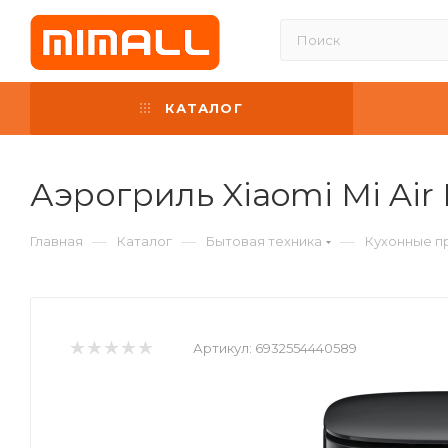
КАТАЛОГ
Аэрогриль Xiaomi Mi Air 
—
—
—
Главная
Каталог
Бытовая техника
Кухонные п
Артикул:
6932554440589