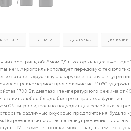
К КУПИТЬ
ОПЛАТА
ДОСТАВКА
ДОПОЛНИТ
ухонный аэрогриль, объёмом 6,5 л, который идеально под
питанием. Аэрогриль использует передовую технологию
легко готовить хрустящую снаружи и нежную внутри пи
печивает равномерное прогревание на 360°C, удержив
ойства 1700 Вт, диапазон температурного режима от 4
иготовить любое блюдо быстро и просто, а функция
ем 6.5 литров идеально подходит для семейных встреч
творить различные вкусовые предпочтения, будь то 
. Встроенная сенсорная панель управления проста в
ступно 12 режимов готовки, можно задать температуру