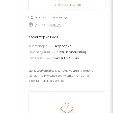
КУПИТЬ В 1 КЛИК
Рассчитать доставку
Хочу в подарок
Характеристики
Тип товара
—
Аэрогриль
Вес изделия
—
5200 г (упаковка)
Габариты
—
324х368х279 мм
Цена действительна только для интернет-
магазина и может отличаться от цен в
розничных магазинах