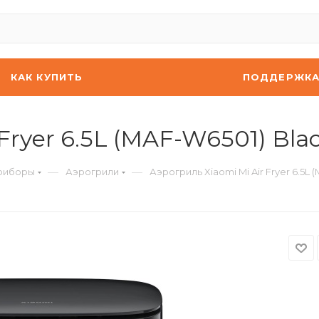
КАК КУПИТЬ
ПОДДЕРЖК
Fryer 6.5L (MAF-W6501) Bla
—
—
риборы
Аэрогрили
Аэрогриль Xiaomi Mi Air Fryer 6.5L 