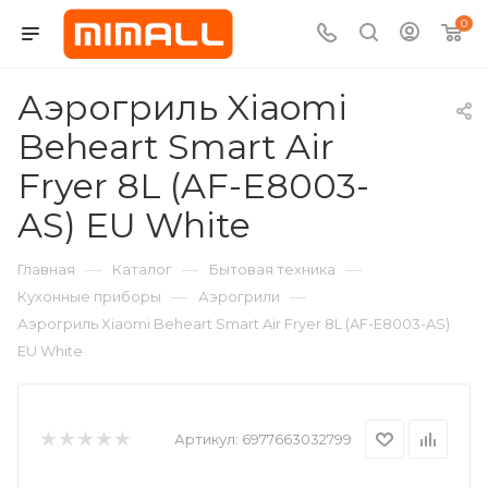
0
Аэрогриль Xiaomi
Beheart Smart Air
Fryer 8L (AF-E8003-
AS) EU White
—
—
—
Главная
Каталог
Бытовая техника
—
—
Кухонные приборы
Аэрогрили
Аэрогриль Xiaomi Beheart Smart Air Fryer 8L (AF-E8003-AS)
EU White
Артикул:
6977663032799