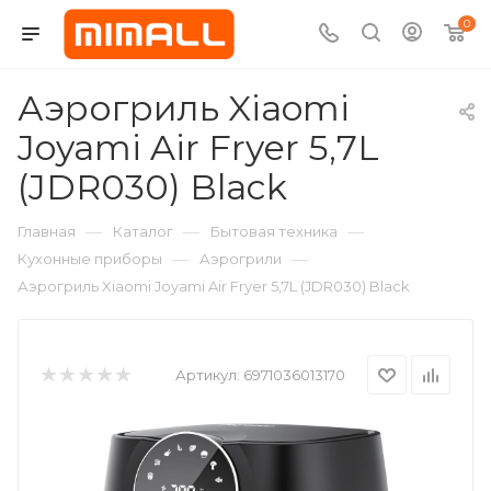
0
Аэрогриль Xiaomi
Joyami Air Fryer 5,7L
(JDR030) Black
—
—
—
Главная
Каталог
Бытовая техника
—
—
Кухонные приборы
Аэрогрили
Аэрогриль Xiaomi Joyami Air Fryer 5,7L (JDR030) Black
Артикул:
6971036013170