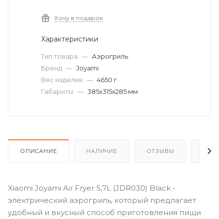
Хочу в подарок
Характеристики
Тип товара
—
Аэрогриль
Бренд
—
Joyami
Вес изделия
—
4650 г
Габариты
—
385x315x285 мм
ОПИСАНИЕ
НАЛИЧИЕ
ОТЗЫВЫ
КАК
Xiaomi Joyami Air Fryer 5,7L (JDR030) Black -
электрический аэрогриль, который предлагает
удобный и вкусный способ приготовления пищи