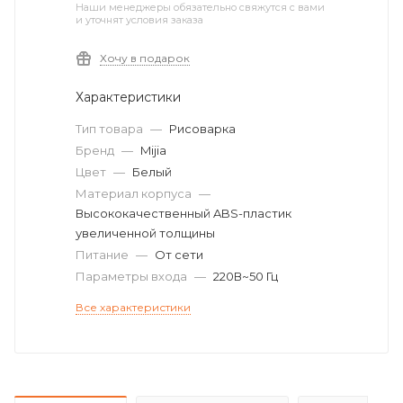
Наши менеджеры обязательно свяжутся с вами
и уточнят условия заказа
Хочу в подарок
Характеристики
Тип товара
—
Рисоварка
Бренд
—
Mijia
Цвет
—
Белый
Материал корпуса
—
Высококачественный ABS-пластик
увеличенной толщины
Питание
—
От сети
Параметры входа
—
220В~50 Гц
Все характеристики