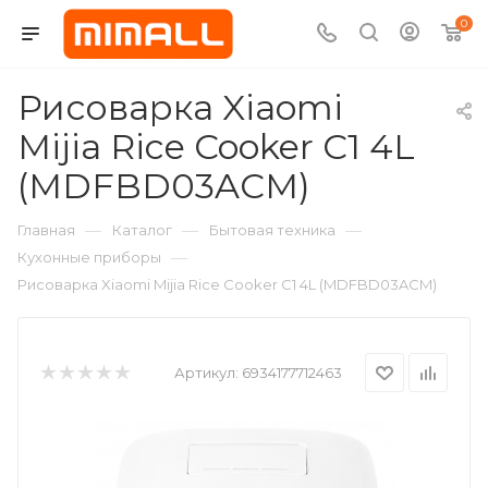
0
Рисоварка Xiaomi
Mijia Rice Cooker C1 4L
(MDFBD03ACM)
—
—
—
Главная
Каталог
Бытовая техника
—
Кухонные приборы
Рисоварка Xiaomi Mijia Rice Cooker C1 4L (MDFBD03ACM)
Артикул:
6934177712463