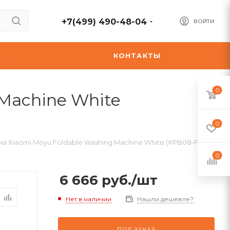
+7(499) 490-48-04
ВОЙТИ
А
КОНТАКТЫ
0
Machine White
0
а Xiaomi Moyu Foldable Washing Machine White (XPB08-F1)
0
6 666
руб.
/шт
Нет в наличии
Нашли дешевле?
ПОД ЗАКАЗ