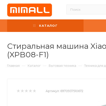
КАТАЛОГ
Стиральная машина Xiao
(XPB08-F1)
—
—
—
Главная
Каталог
Бытовая техника
Техника для 
Артикул:
6970937510672