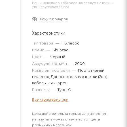
Наши менеджеры обязательно свяжутся с вами и
уточнят условия заказа
Хочу в подарок
Характеристики
Тип товара
—
Пылесос
Бренд
—
Shunzao
Цвет
—
Черный
Аккумулятор, мАч
—
2000
Комплект поставки
—
Портативный
пылесос, Дополнительные щетки (2шт),
кабель USB-TypeC
Разъемы
—
Type-C
Все характеристики
Цена действительна только для интернет-
магазина и может отличаться от цен в
розничных магазинах