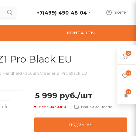
+7(499) 490-48-04
ВОЙТИ
А
КОНТАКТЫ
0
1 Pro Black EU
 Handheld Vacuum Cleaner Z1 Pro Black EU
0
0
5 999
руб.
/шт
Нет в наличии
Нашли дешевле?
ПОД ЗАКАЗ