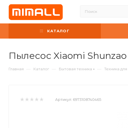
КАТАЛОГ
Пылесос Xiaomi Shunzao 
—
—
—
Главная
Каталог
Бытовая техника
Техника дл
Артикул:
6973108740465