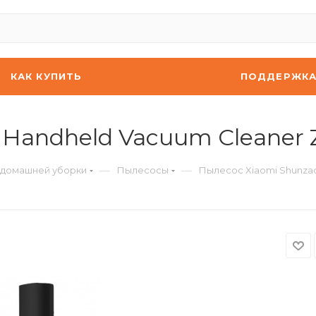
КАК КУПИТЬ
ПОДДЕРЖК
Handheld Vacuum Cleaner Z
—
—
я домашней уборки
Пылесосы
Пылесос Xiaomi Shunzao