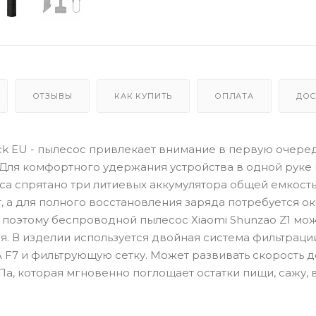
ОТЗЫВЫ
КАК КУПИТЬ
ОПЛАТА
ДОС
ack EU - пылесос привлекает внимание в первую очере
Для комфортного удержания устройства в одной руке
уса спрятано три литиевых аккумулятора общей емкост
, а для полного восстановления заряда потребуется ок
, поэтому беспроводной пылесос Xiaomi Shunzao Z1 мо
. В изделии используется двойная система фильтраци
F7 и фильтрующую сетку. Может развивать скорость д
 Па, которая мгновенно поглощает остатки пищи, сажу, 