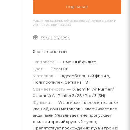
ПОД ЗАКАЗ
Наши менеджеры обязательно свяжутся с вами и
уточнят условия заказа
Хочу в подарок
Характеристики
Тип товара
—
Сменный фильтр
Цвет
—
Зелёный
Материал
—
Адсорбционный фильтр,
Полипропилен, Сетка из ПЭТ
Совместимость
—
Xiaomi Mi Air Purifier /
Xiaomi Mi Air Purifier 2 / 2S / Pro / 3 (3H)
Функции
—
Улавливает плесень, пылевых
клещей, ионы металлов, Задерживает все
виды пыли, Улавливает и не пропускает
опилки и прочий крупный мусор,
Препятствует прохождению пуха и прочих