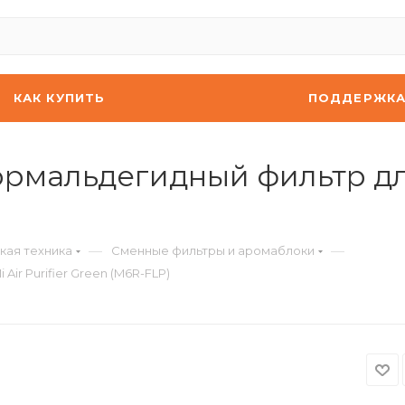
КАК КУПИТЬ
ПОДДЕРЖК
мальдегидный фильтр для X
—
—
кая техника
Сменные фильтры и аромаблоки
ir Purifier Green (M6R-FLP)