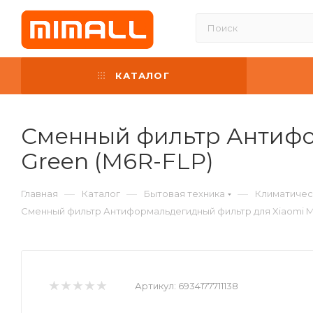
КАТАЛОГ
Сменный фильтр Антифор
Green (M6R-FLP)
—
—
—
Главная
Каталог
Бытовая техника
Климатичес
Сменный фильтр Антиформальдегидный фильтр для Xiaomi Mi A
Артикул:
6934177711138