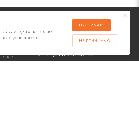
ПРИНИМАЮ
веб-сайте, что позволяет
ПОДПИСАТЬСЯ НА РАССЫЛКУ
маете условия его
латы
НЕ ПРИНИМАЮ
ставки
+7(499) 490-48-04
 товар
sales@mimall.ru
ТЦ «Савеловский», мобильный
ряд, павильон Л153 ул.
Сущевский Вал, д. 5, стр. 12