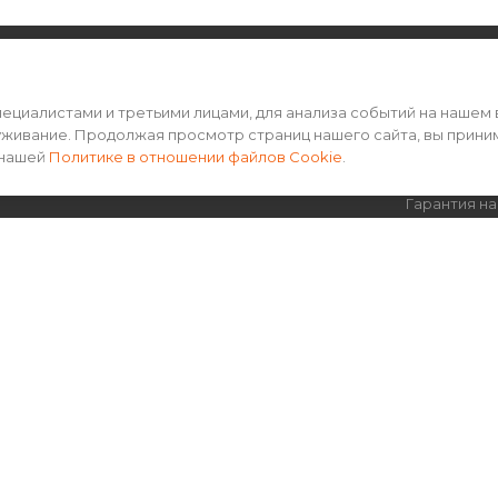
РЕКВИЗИТЫ
ПОМОЩЬ
циалистами и третьими лицами, для анализа событий на нашем 
уживание. Продолжая просмотр страниц нашего сайта, вы прини
Пользовательское соглашение
Условия оп
 нашей
Политике в отношении файлов Cookie
.
Политика конфиденциальности
Условия до
Гарантия на