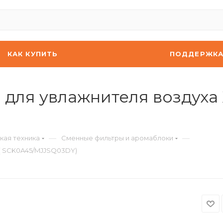
КАК КУПИТЬ
ПОДДЕРЖК
для увлажнителя воздуха X
—
—
кая техника
Сменные фильтры и аромаблоки
 ( SCK0A45/MJJSQ03DY)