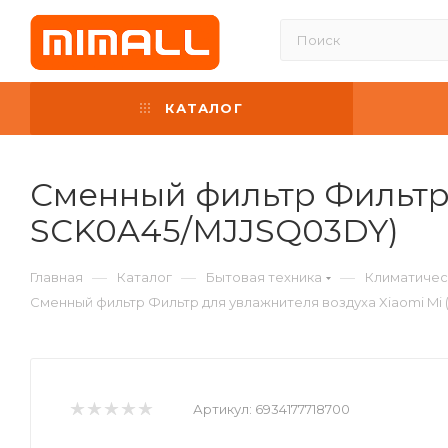
КАТАЛОГ
Сменный фильтр Фильтр 
SCK0A45/MJJSQ03DY)
—
—
—
Главная
Каталог
Бытовая техника
Климатичес
Сменный фильтр Фильтр для увлажнителя воздуха Xiaomi Mi
Артикул:
6934177718700