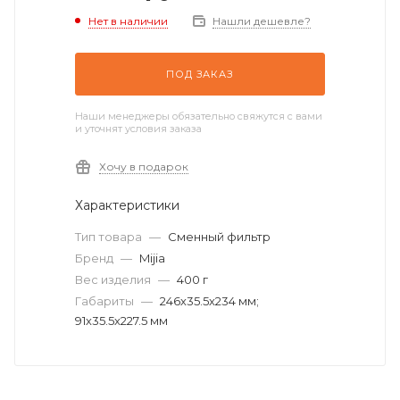
Нет в наличии
Нашли дешевле?
ПОД ЗАКАЗ
Наши менеджеры обязательно свяжутся с вами
и уточнят условия заказа
Хочу в подарок
Характеристики
Тип товара
—
Сменный фильтр
Бренд
—
Mijia
Вес изделия
—
400 г
Габариты
—
246х35.5х234 мм;
91х35.5х227.5 мм