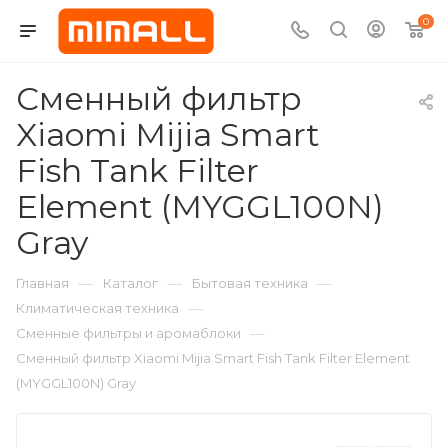
0
Сменный фильтр
Xiaomi Mijia Smart
Fish Tank Filter
Element (MYGGL100N)
Gray
—
—
—
Главная
Каталог
Бытовая техника
—
Климатическая техника
—
Сменные фильтры и аромаблоки
Сменный фильтр Xiaomi Mijia Smart Fish Tank Filter Element
(MYGGL100N) Gray