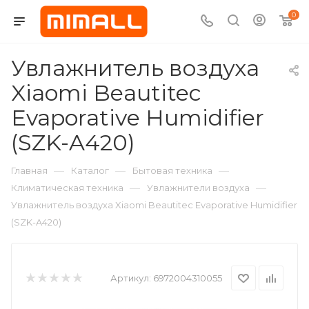
0
Увлажнитель воздуха
Xiaomi Beautitec
Evaporative Humidifier
(SZK-A420)
—
—
—
Главная
Каталог
Бытовая техника
—
—
Климатическая техника
Увлажнители воздуха
Увлажнитель воздуха Xiaomi Beautitec Evaporative Humidifier
(SZK-A420)
Артикул:
6972004310055