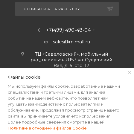
ПОДПИСАТЬСЯ НА РАССЫЛКУ
+7(499) 490-48-04
sales@mimall.ru
ТЦ «Савеловский», мобильный
ряд, павильон Л153 ул. Сущевский
Вал, д. 5, стр. 12
Файлы cookie
Мы используем файлы cookie, разработанные нашими
специалистами и третьими лицами, для анализа
событий на нашем веб-сайте, что позволяет нам
улучшать взаимодействие с пользователями и
обслуживание. Продолжая просмотр страниц нашего
сайта, вы принимаете условия его использования.
Более подробные сведения смотрите в нашей
Политике в отношении файлов Cookie
.
2026 © Интернет-магазин MiMall® • Не является публичной