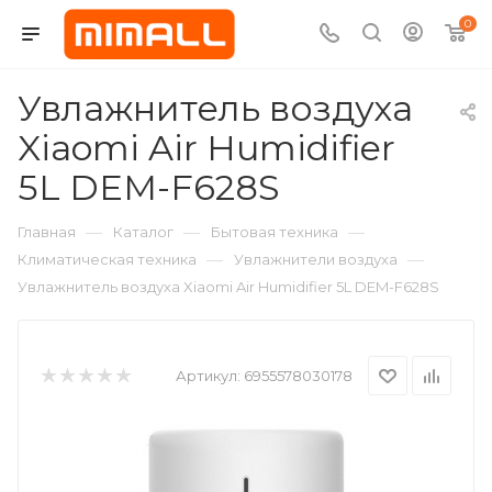
0
Увлажнитель воздуха
Xiaomi Air Humidifier
5L DEM-F628S
—
—
—
Главная
Каталог
Бытовая техника
—
—
Климатическая техника
Увлажнители воздуха
Увлажнитель воздуха Xiaomi Air Humidifier 5L DEM-F628S
Артикул:
6955578030178