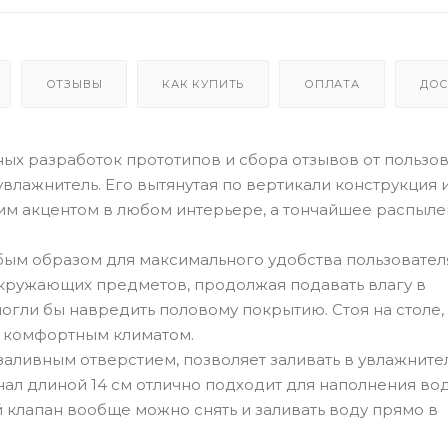
ОТЗЫВЫ
КАК КУПИТЬ
ОПЛАТА
ДОС
тных разработок прототипов и сбора отзывов от пользов
лажнитель. Его вытянутая по вертикали конструкция 
им акцентом в любом интерьере, а тончайшее распыл
бым образом для максимального удобства пользователя
окружающих предметов, продолжая подавать влагу в
огли бы навредить половому покрытию. Стоя на столе,
я комфортным климатом.
заливным отверстием, позволяет заливать в увлажнител
нал длиной 14 см отлично подходит для наполнения во
й клапан вообще можно снять и заливать воду прямо в