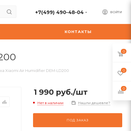
+7(499) 490-48-04
ВОЙТИ
А
КОНТАКТЫ
0
D200
а Xiaomi Air Humidifier DEM-LD200
0
0
1 990
руб.
/шт
Нет в наличии
Нашли дешевле?
ПОД ЗАКАЗ