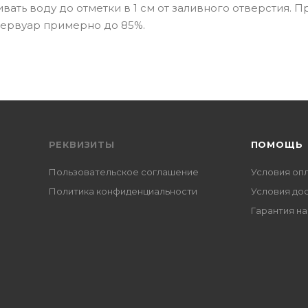
ать воду до отметки в 1 см от заливного отверстия. П
зервуар примерно до 85%.
РЕКВИЗИТЫ
ПОМОЩЬ
Пользовательское соглашение
Условия оп
Политика конфиденциальности
Условия до
Гарантия на