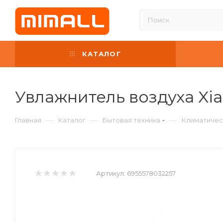
КАТАЛОГ
Увлажнитель воздуха Xia
—
—
—
Главная
Каталог
Бытовая техника
Климатичес
Артикул:
6955578032257