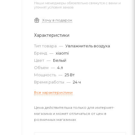
Наши менеджеры обязательно свяжутся с вами и
уточнят условия заказа
Хочу в подарок
Характеристики
Тип товара
—
Увлажнитель воздуха
Бренд
—
xiaomi
Цвет
—
Белый
Объем
—
4 л
Мощность
—
25 Вт
Время работы
—
24 ч
Все характеристики
Цена действительна только для интернет-
магазина и может отличаться от цен в
розничных магазинах