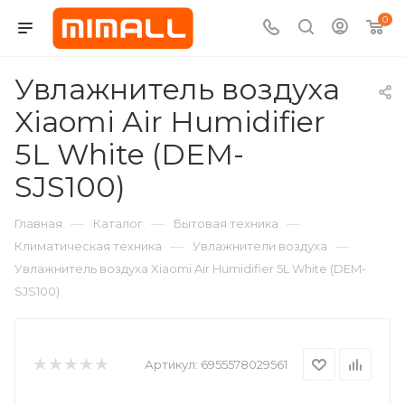
0
Увлажнитель воздуха
Xiaomi Air Humidifier
5L White (DEM-
SJS100)
—
—
—
Главная
Каталог
Бытовая техника
—
—
Климатическая техника
Увлажнители воздуха
Увлажнитель воздуха Xiaomi Air Humidifier 5L White (DEM-
SJS100)
Артикул:
6955578029561