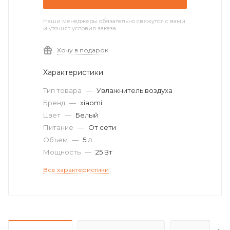
Наши менеджеры обязательно свяжутся с вами
и уточнят условия заказа
Хочу в подарок
Характеристики
Тип товара
—
Увлажнитель воздуха
Бренд
—
xiaomi
Цвет
—
Белый
Питание
—
От сети
Объем
—
5 л
Мощность
—
25 Вт
Все характеристики