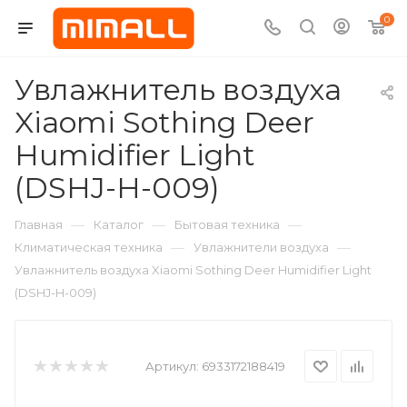
0
Увлажнитель воздуха
Xiaomi Sothing Deer
Humidifier Light
(DSHJ-H-009)
—
—
—
Главная
Каталог
Бытовая техника
—
—
Климатическая техника
Увлажнители воздуха
Увлажнитель воздуха Xiaomi Sothing Deer Humidifier Light
(DSHJ-H-009)
Артикул:
6933172188419