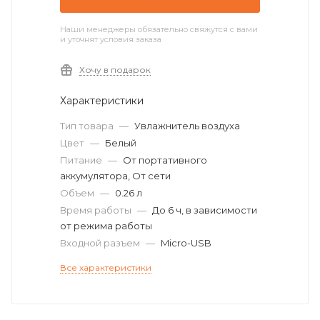
Наши менеджеры обязательно свяжутся с вами
и уточнят условия заказа
Хочу в подарок
Характеристики
Тип товара
—
Увлажнитель воздуха
Цвет
—
Белый
Питание
—
От портативного
аккумулятора, От сети
Объем
—
0.26 л
Время работы
—
До 6 ч, в зависимости
от режима работы
Входной разъем
—
Micro-USB
Все характеристики