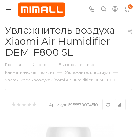
0
Увлажнитель воздуха
Xiaomi Air Humidifier
DEM-F800 5L
—
—
—
Главная
Каталог
Бытовая техника
—
—
Климатическая техника
Увлажнители воздуха
Увлажнитель воздуха Xiaomi Air Humidifier DEM-F800 5L
Артикул:
6955578034510