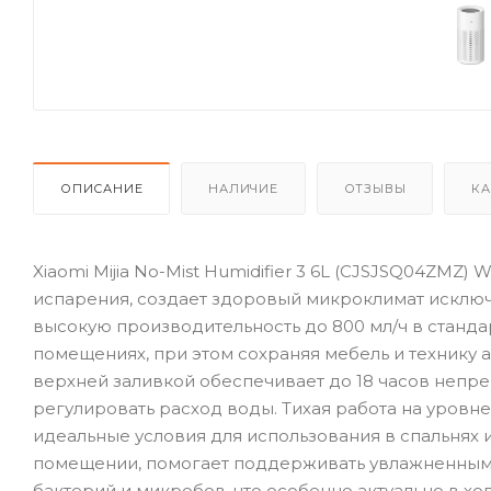
ОПИСАНИЕ
НАЛИЧИЕ
ОТЗЫВЫ
КА
Xiaomi Mijia No-Mist Humidifier 3 6L (CJSJSQ04ZMZ)
испарения, создает здоровый микроклимат исключ
высокую производительность до 800 мл/ч в станд
помещениях, при этом сохраняя мебель и технику 
верхней заливкой обеспечивает до 18 часов непре
регулировать расход воды. Тихая работа на уровн
идеальные условия для использования в спальнях 
помещении, помогает поддерживать увлажненными 
бактерий и микробов, что особенно актуально в х