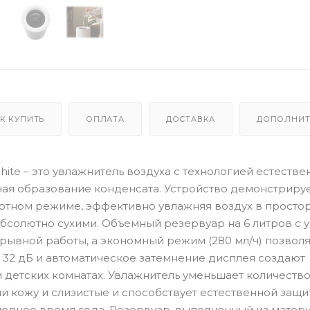
К КУПИТЬ
ОПЛАТА
ДОСТАВКА
ДОПОЛНИТ
 White – это увлажнитель воздуха с технологией естеств
ая образование конденсата. Устройство демонстриру
артном режиме, эффективно увлажняя воздух в просто
абсолютно сухими. Объемный резервуар на 6 литров с 
рывной работы, а экономный режим (280 мл/ч) позволя
е 32 дБ и автоматическое затемнение дисплея создают
и детских комнатах. Увлажнитель уменьшает количество
кожу и слизистые и способствует естественной защит
олодное время года. Резервуар, выполненный из матери