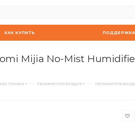
КАК КУПИТЬ
ПОДДЕРЖК
mi Mijia No-Mist Humidifi
—
—
кая техника
Увлажнители воздуха
Увлажнитель воздух