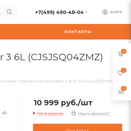
+7(499) 490-48-04
ВОЙТИ
А
КОНТАКТЫ
0
er 3 6L (CJSJSQ04ZMZ)
0
а Xiaomi Mijia No-Mist Humidifier 3 6L (CJSJSQ04ZMZ) White
0
10 999
руб.
/шт
Нет в наличии
Нашли дешевле?
ПОД ЗАКАЗ