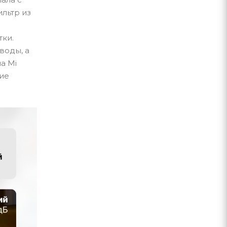
льтр из
тки.
воды, а
а Mi
кие