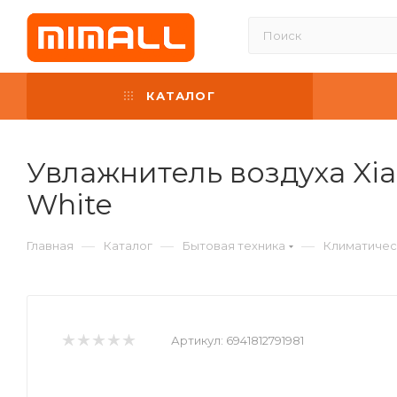
КАТАЛОГ
Увлажнитель воздуха Xiao
White
—
—
—
Главная
Каталог
Бытовая техника
Климатичес
Артикул:
6941812791981