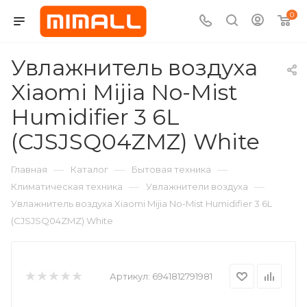
0
Увлажнитель воздуха
Xiaomi Mijia No-Mist
Humidifier 3 6L
(CJSJSQ04ZMZ) White
—
—
—
Главная
Каталог
Бытовая техника
—
—
Климатическая техника
Увлажнители воздуха
Увлажнитель воздуха Xiaomi Mijia No-Mist Humidifier 3 6L
(CJSJSQ04ZMZ) White
Артикул:
6941812791981