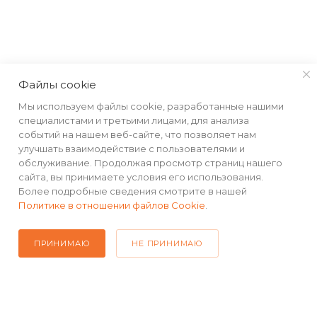
КАТАЛОГ
Файлы cookie
Мы используем файлы cookie, разработанные нашими
РЕКВИЗИТЫ
специалистами и третьими лицами, для анализа
событий на нашем веб-сайте, что позволяет нам
улучшать взаимодействие с пользователями и
ПОМОЩЬ
обслуживание. Продолжая просмотр страниц нашего
сайта, вы принимаете условия его использования.
Более подробные сведения смотрите в нашей
Политике в отношении файлов Cookie
.
ПОДПИСАТЬСЯ НА РАССЫЛКУ
ПРИНИМАЮ
НЕ ПРИНИМАЮ
+7(499) 490-48-04
sales@mimall.ru