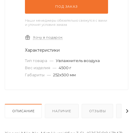
ПОД ЗАКАЗ
Наши менеджеры обязательно свяжутся с вами
и уточнят условия заказа
Хочу в подарок
Характеристики
Тип товара
—
Увлажнитель воздуха
Вес изделия
—
4500 г
Габариты
—
252х500 мм
ОПИСАНИЕ
НАЛИЧИЕ
ОТЗЫВЫ
КАК