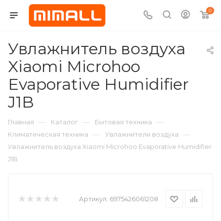
0
Увлажнитель воздуха
Xiaomi Microhoo
Evaporative Humidifier
J1B
—
—
—
Главная
Каталог
Бытовая техника
—
—
Климатическая техника
Увлажнители воздуха
Увлажнитель воздуха Xiaomi Microhoo Evaporative Humidifier
J1B
Артикул:
6975426061208