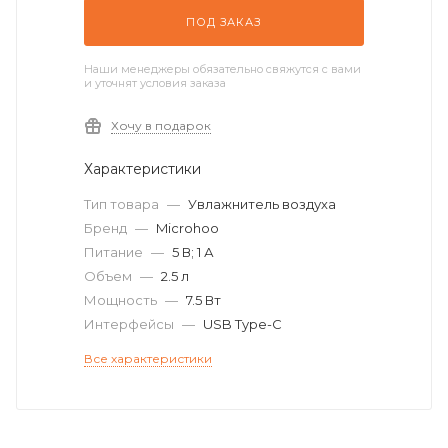
ПОД ЗАКАЗ
Наши менеджеры обязательно свяжутся с вами
и уточнят условия заказа
Хочу в подарок
Характеристики
Тип товара
—
Увлажнитель воздуха
Бренд
—
Microhoo
Питание
—
5 В; 1 А
Объем
—
2.5 л
Мощность
—
7.5 Вт
Интерфейсы
—
USB Type-C
Все характеристики