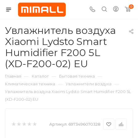
0
Увлажнитель воздуха
Xiaomi Lydsto Smart
Humidifier F200 5L
(XD-F200-02) EU
—
—
—
Главная
Каталог
Бытовая техника
—
—
Климатическая техника
Увлажнители воздуха
Увлажнитель воздуха Xiaomi Lydsto Smart Humidifier F200 5L
(XD-F200-02) EU
Артикул:
6973496070328