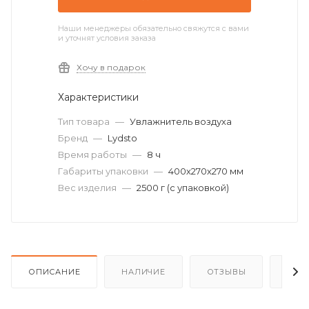
Наши менеджеры обязательно свяжутся с вами
и уточнят условия заказа
Хочу в подарок
Характеристики
Тип товара
—
Увлажнитель воздуха
Бренд
—
Lydsto
Время работы
—
8 ч
Габариты упаковки
—
400х270х270 мм
Вес изделия
—
2500 г (с упаковкой)
ОПИСАНИЕ
НАЛИЧИЕ
ОТЗЫВЫ
КАК