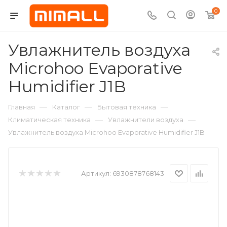
0
Увлажнитель воздуха
Microhoo Evaporative
Humidifier J1B
—
—
—
Главная
Каталог
Бытовая техника
—
—
Климатическая техника
Увлажнители воздуха
Увлажнитель воздуха Microhoo Evaporative Humidifier J1B
Артикул:
6930878768143