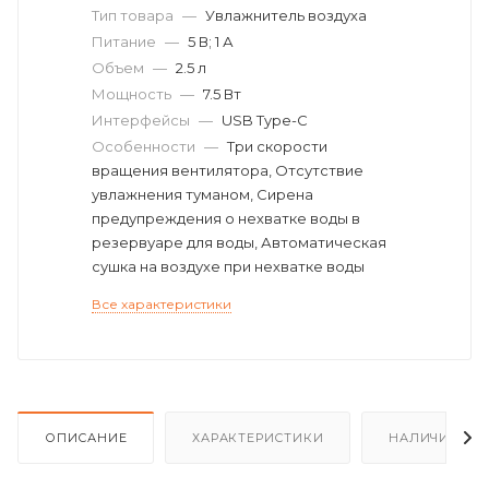
Тип товара
—
Увлажнитель воздуха
Питание
—
5 В; 1 А
Объем
—
2.5 л
Мощность
—
7.5 Вт
Интерфейсы
—
USB Type-C
Особенности
—
Три скорости
вращения вентилятора, Отсутствие
увлажнения туманом, Сирена
предупреждения о нехватке воды в
резервуаре для воды, Автоматическая
сушка на воздухе при нехватке воды
Все характеристики
ОПИСАНИЕ
ХАРАКТЕРИСТИКИ
НАЛИЧИЕ