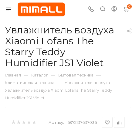
0
Увлажнитель воздуха
Xiaomi Lofans The
Starry Teddy
Humidifier JS1 Violet
—
—
—
Главная
Каталог
Бытовая техника
—
—
Климатическая техника
Увлажнители воздуха
Увлажнитель воздуха Xiaomi Lofans The Starry Teddy
Humidifier JS1 Violet
Артикул:
6972137637036