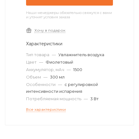
Наши менеджеры обязательно свяжутся с вами
и уточнят условия заказа
Хочу в подарок
Характеристики
Тип товара
—
Увлажнитель воздуха
Цвет
—
Фиолетовый
Аккумулятор, мАч
—
1500
Объем
—
300 мл
Особенности
—
с регулировкой
интенсивности испарения
Потребляемая мощность
—
3 Вт
Все характеристики