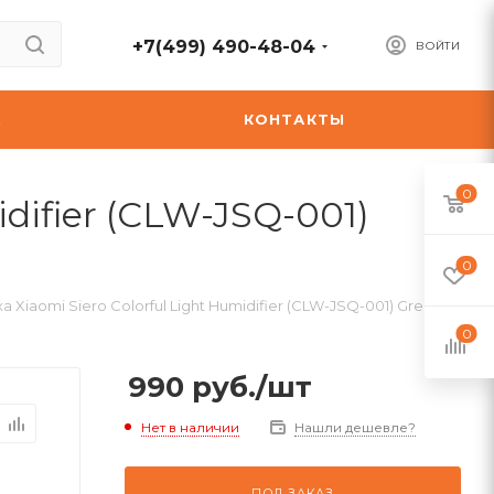
+7(499) 490-48-04
ВОЙТИ
А
КОНТАКТЫ
0
difier (CLW-JSQ-001)
0
Xiaomi Siero Colorful Light Humidifier (CLW-JSQ-001) Green
0
990
руб.
/шт
Нет в наличии
Нашли дешевле?
ПОД ЗАКАЗ