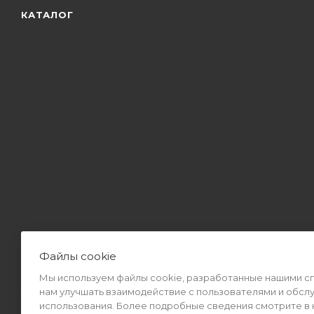
КАТАЛОГ
Файлы cookie
Мы используем файлы cookie, разработанные нашими спе
2026 © Интернет-магазин MiMall® • Не является публичной оф
нам улучшать взаимодействие с пользователями и обсл
использования. Более подробные сведения смотрите в