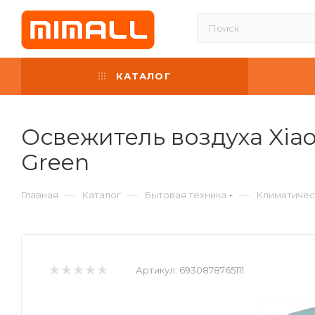
КАТАЛОГ
Освежитель воздуха Xiaom
Green
—
—
—
Главная
Каталог
Бытовая техника
Климатичес
Артикул:
6930878765111