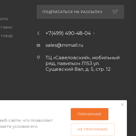
ПОДПИСАТЬСЯ НА РАССЫЛКУ
латы
ставки
+7(499) 490-48-04
 товар
sales@mimall.ru
ТЦ «Савеловский», мобильный
ряд, павильон Л153 ул.
Сущевский Вал, д. 5, стр. 12
ПРИНИМАЮ
веб-сайте, что позволяет
маете условия его
НЕ ПРИНИМАЮ