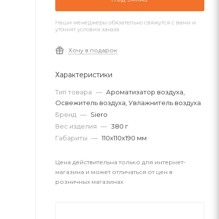
Наши менеджеры обязательно свяжутся с вами и
уточнят условия заказа
Хочу в подарок
Характеристики
Тип товара
—
Ароматизатор воздуха,
Освежитель воздуха, Увлажнитель воздуха
Бренд
—
Siero
Вес изделия
—
380 г
Габариты
—
110х110х190 мм
Цена действительна только для интернет-
магазина и может отличаться от цен в
розничных магазинах