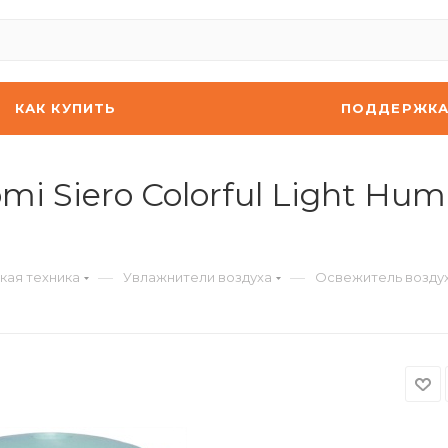
КАК КУПИТЬ
ПОДДЕРЖК
i Siero Colorful Light Humi
—
—
кая техника
Увлажнители воздуха
Освежитель воздуха 