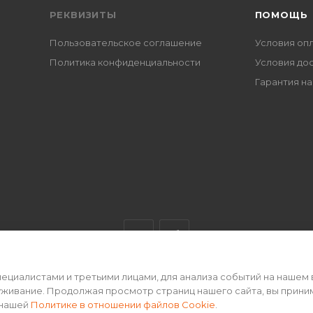
РЕКВИЗИТЫ
ПОМОЩЬ
Пользовательское соглашение
Условия оп
Политика конфиденциальности
Условия до
Гарантия на
циалистами и третьими лицами, для анализа событий на нашем 
ертой • 2026 г.
уживание. Продолжая просмотр страниц нашего сайта, вы прини
 нашей
Политике в отношении файлов Cookie
.