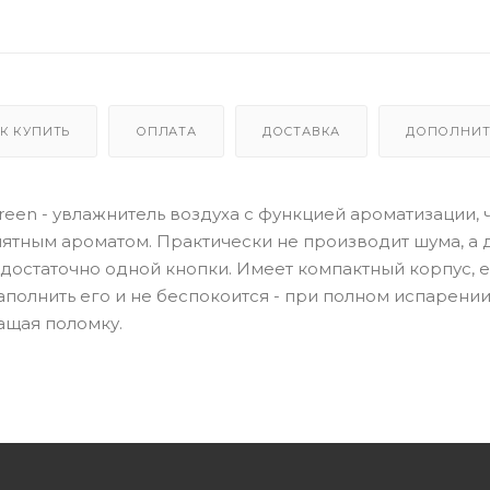
К КУПИТЬ
ОПЛАТА
ДОСТАВКА
ДОПОЛНИТ
) Green - увлажнитель воздуха с функцией ароматизации, 
иятным ароматом. Практически не производит шума, а 
остаточно одной кнопки. Имеет компактный корпус, е
 наполнить его и не беспокоится - при полном испарени
ащая поломку.