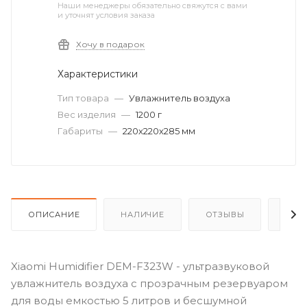
Наши менеджеры обязательно свяжутся с вами
и уточнят условия заказа
Хочу в подарок
Характеристики
Тип товара
—
Увлажнитель воздуха
Вес изделия
—
1200 г
Габариты
—
220х220х285 мм
ОПИСАНИЕ
НАЛИЧИЕ
ОТЗЫВЫ
КАК
Xiaomi Humidifier DEM-F323W - ультразвуковой
увлажнитель воздуха с прозрачным резервуаром
для воды емкостью 5 литров и бесшумной