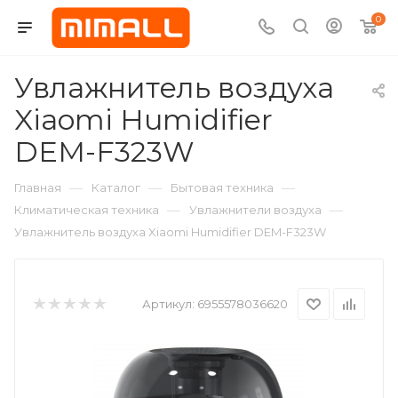
0
Увлажнитель воздуха
Xiaomi Humidifier
DEM-F323W
—
—
—
Главная
Каталог
Бытовая техника
—
—
Климатическая техника
Увлажнители воздуха
Увлажнитель воздуха Xiaomi Humidifier DEM-F323W
Артикул:
6955578036620