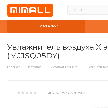
КАТАЛОГ
Увлажнитель воздуха Xiao
(MJJSQ05DY)
—
—
—
Главная
Каталог
Бытовая техника
Климатичес
Артикул:
6934177783982