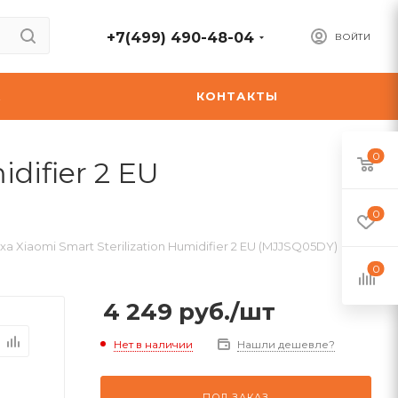
+7(499) 490-48-04
ВОЙТИ
А
КОНТАКТЫ
0
difier 2 EU
0
 Xiaomi Smart Sterilization Humidifier 2 EU (MJJSQ05DY)
0
4 249
руб.
/шт
Нет в наличии
Нашли дешевле?
ПОД ЗАКАЗ