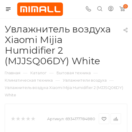
0
Увлажнитель воздуха
Xiaomi Mijia
Humidifier 2
(MJJSQ06DY) White
—
—
—
Главная
Каталог
Бытовая техника
—
—
Климатическая техника
Увлажнители воздуха
Увлажнитель воздуха Xiaomi Mijia Humidifier 2 (MJJSQ06DY)
White
Артикул:
6934177784880