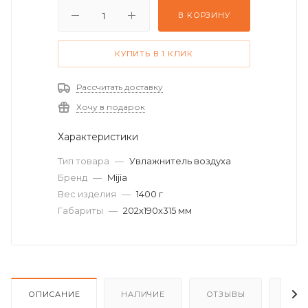
В КОРЗИНУ
КУПИТЬ В 1 КЛИК
Рассчитать доставку
Хочу в подарок
Характеристики
Тип товара
—
Увлажнитель воздуха
Бренд
—
Mijia
Вес изделия
—
1400 г
Габариты
—
202х190х315 мм
ОПИСАНИЕ
НАЛИЧИЕ
ОТЗЫВЫ
КАК