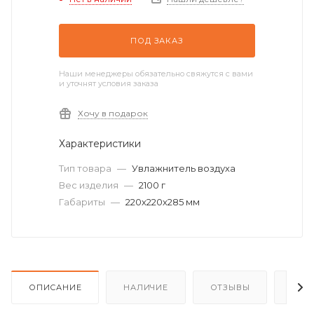
ПОД ЗАКАЗ
Наши менеджеры обязательно свяжутся с вами
и уточнят условия заказа
Хочу в подарок
Характеристики
Тип товара
—
Увлажнитель воздуха
Вес изделия
—
2100 г
Габариты
—
220х220х285 мм
ОПИСАНИЕ
НАЛИЧИЕ
ОТЗЫВЫ
КАК