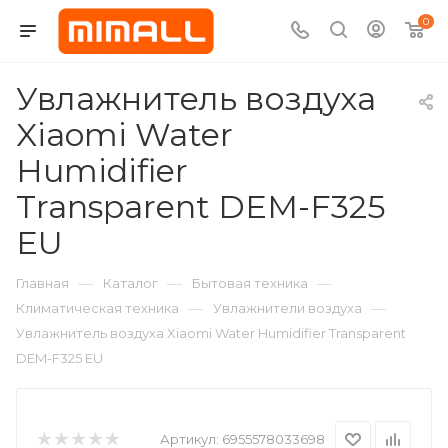
0
Увлажнитель воздуха
Xiaomi Water
Humidifier
Transparent DEM-F325
EU
—
—
—
Главная
Каталог
Бытовая техника
—
—
Климатическая техника
Увлажнители воздуха
Увлажнитель воздуха Xiaomi Water Humidifier Transparent
DEM-F325 EU
Артикул:
6955578033698