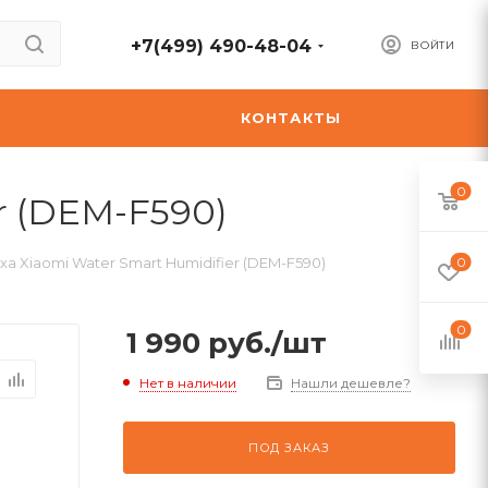
+7(499) 490-48-04
ВОЙТИ
А
КОНТАКТЫ
0
r (DEM-F590)
а Xiaomi Water Smart Humidifier (DEM-F590)
0
0
1 990
руб.
/шт
Нет в наличии
Нашли дешевле?
ПОД ЗАКАЗ