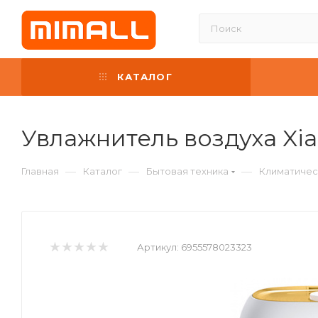
КАТАЛОГ
Увлажнитель воздуха Xia
—
—
—
Главная
Каталог
Бытовая техника
Климатичес
Артикул:
6955578023323