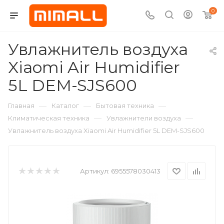
0
Увлажнитель воздуха
Xiaomi Air Humidifier
5L DEM-SJS600
—
—
—
Главная
Каталог
Бытовая техника
—
—
Климатическая техника
Увлажнители воздуха
Увлажнитель воздуха Xiaomi Air Humidifier 5L DEM-SJS600
Артикул:
6955578030413