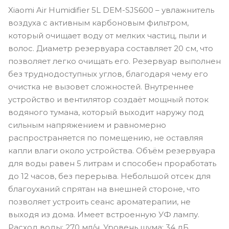
Xiaomi Air Humidifier 5L DEM-SJS600 – увлажнитель
воздуха с активным карбоновым фильтром,
который очищает воду от мелких частиц, пыли и
волос. Диаметр резервуара составляет 20 см, что
позволяет легко очищать его. Резервуар выполнен
без труднодоступных углов, благодаря чему его
очистка не вызовет сложностей. Внутреннее
устройство и вентилятор создаёт мощный поток
водяного тумана, который выходит наружу под
сильным напряжением и равномерно
распространяется по помещению, не оставляя
капли влаги около устройства. Объём резервуара
для воды равен 5 литрам и способен проработать
до 12 часов, без перерыва. Небольшой отсек для
благоуханий спрятан на внешней стороне, что
позволяет устроить сеанс ароматерапии, не
выходя из дома. Имеет встроенную УФ лампу.
Расход воды: 270 мл/ч. Уровень шума: 34 дБ.