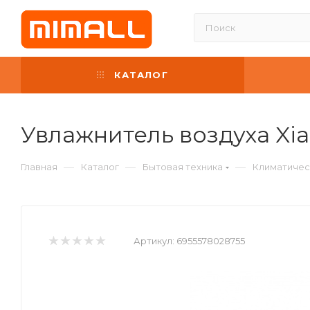
КАТАЛОГ
Увлажнитель воздуха Xi
—
—
—
Главная
Каталог
Бытовая техника
Климатичес
Артикул:
6955578028755