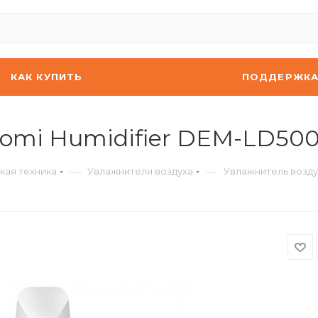
КАК КУПИТЬ
ПОДДЕРЖК
aomi Humidifier DEM-LD50
—
—
кая техника
Увлажнители воздуха
Увлажнитель возду