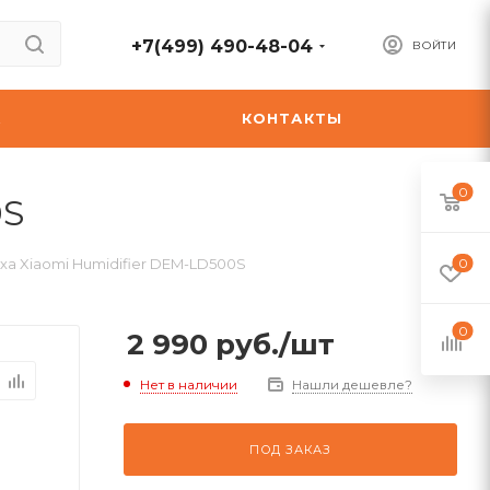
+7(499) 490-48-04
ВОЙТИ
А
КОНТАКТЫ
0
0S
ха Xiaomi Humidifier DEM-LD500S
0
0
2 990
руб.
/шт
Нет в наличии
Нашли дешевле?
ПОД ЗАКАЗ