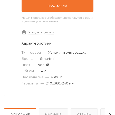
ПОД ЗАКАЗ
Наши менеджеры обязательно свяжутся с вами
и уточнят условия заказа
Хочу в подарок
Характеристики
Тип товара
—
Увлажнитель воздуха
Бренд
—
Smartmi
Цвет
—
Белый
Объем
—
4 л
Вес изделия
—
4300 г
Габариты
—
240х360х240 мм
ОПИСАНИЕ
НАЛИЧИЕ
ОТЗЫВЫ
КАК