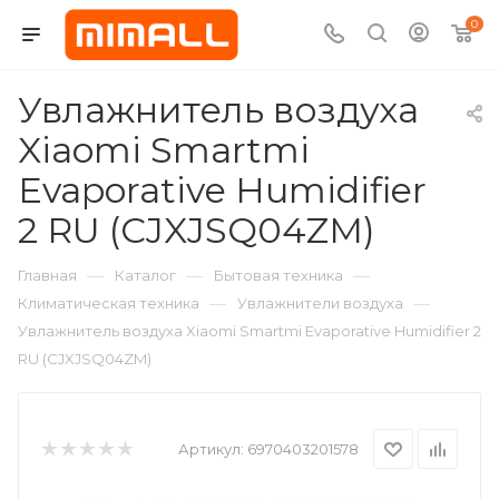
0
Увлажнитель воздуха
Xiaomi Smartmi
Evaporative Humidifier
2 RU (CJXJSQ04ZM)
—
—
—
Главная
Каталог
Бытовая техника
—
—
Климатическая техника
Увлажнители воздуха
Увлажнитель воздуха Xiaomi Smartmi Evaporative Humidifier 2
RU (CJXJSQ04ZM)
Артикул:
6970403201578