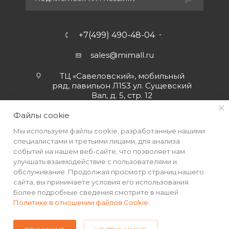
+7(499) 490-48-04
sales@mimall.ru
ТЦ «Савеловский», мобильный
ряд, павильон Л153 ул. Сущевский
Вал, д. 5, стр. 12
Файлы cookie
Мы используем файлы cookie, разработанные нашими
специалистами и третьими лицами, для анализа
событий на нашем веб-сайте, что позволяет нам
улучшать взаимодействие с пользователями и
обслуживание. Продолжая просмотр страниц нашего
сайта, вы принимаете условия его использования.
Более подробные сведения смотрите в нашей
Политике в отношении файлов Cookie
.
2026 © Интернет-магазин MiMall® • Не является публичной
офертой • 2026 г.