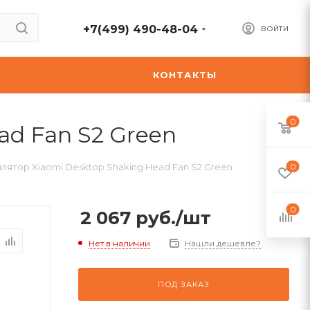
+7(499) 490-48-04
ВОЙТИ
А
КОНТАКТЫ
0
ad Fan S2 Green
лятор Xiaomi Desktop Shaking Head Fan S2 Green
0
0
2 067
руб.
/шт
Нет в наличии
Нашли дешевле?
ПОД ЗАКАЗ