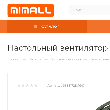
КАТАЛОГ
Настольный вентилятор X
—
—
—
Главная
Каталог
Бытовая техника
Климатичес
Артикул:
6933172101647