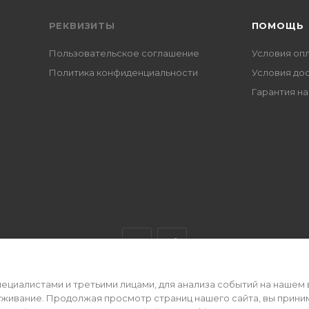
РЕКВИЗИТЫ
ПОМОЩЬ
Пользовательское соглашение
Условия оп
Политика конфиденциальности
Условия до
Гарантия на
циалистами и третьими лицами, для анализа событий на нашем 
ертой • 2026 г.
уживание. Продолжая просмотр страниц нашего сайта, вы прини