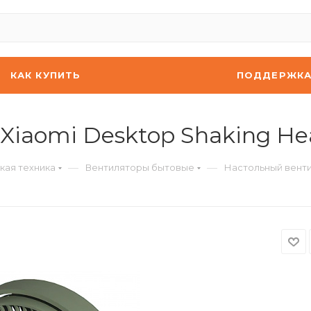
КАК КУПИТЬ
ПОДДЕРЖК
iaomi Desktop Shaking He
—
—
кая техника
Вентиляторы бытовые
Настольный венти