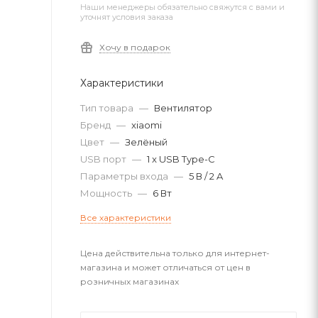
Наши менеджеры обязательно свяжутся с вами и
уточнят условия заказа
Хочу в подарок
Характеристики
Тип товара
—
Вентилятор
Бренд
—
xiaomi
Цвет
—
Зелёный
USB порт
—
1 x USB Type-C
Параметры входа
—
5 В / 2 A
Мощность
—
6 Вт
Все характеристики
Цена действительна только для интернет-
магазина и может отличаться от цен в
розничных магазинах