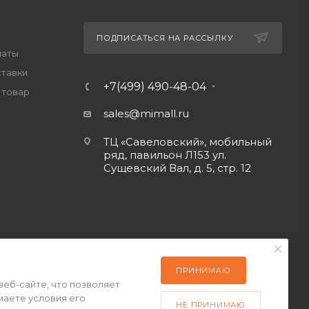
ПОДПИСАТЬСЯ НА РАССЫЛКУ
латы
ставки
+7(499) 490-48-04
 товар
sales@mimall.ru
ТЦ «Савеловский», мобильный
ряд, павильон Л153 ул.
Сущевский Вал, д. 5, стр. 12
ПРИНИМАЮ
веб-сайте, что позволяет
маете условия его
НЕ ПРИНИМАЮ