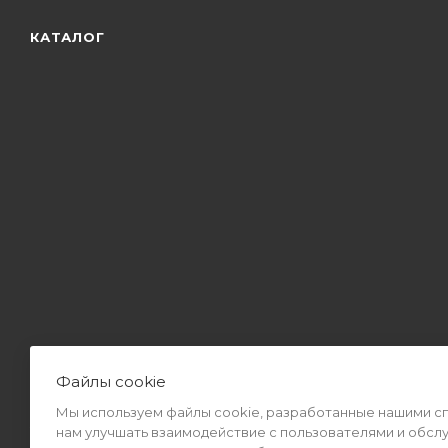
КАТАЛОГ
Файлы cookie
Мы используем файлы cookie, разработанные нашими спе
2026 © Интернет-магазин MiMall® • Не является публичной оф
нам улучшать взаимодействие с пользователями и обсл