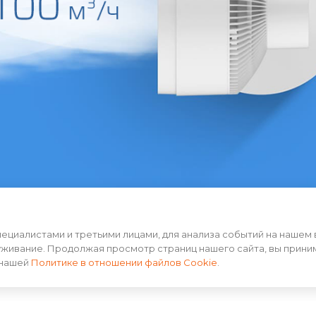
циалистами и третьими лицами, для анализа событий на нашем 
уживание. Продолжая просмотр страниц нашего сайта, вы прини
ощности подачи воздуха. При выборе самого слабого
 нашей
Политике в отношении файлов Cookie
.
 всего 0.7 метров в минуту, что позволяет использоват