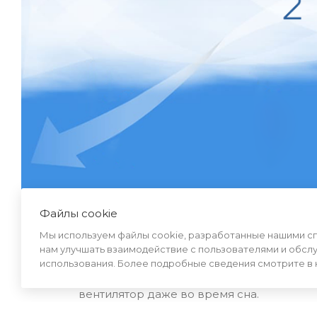
Файлы cookie
12 режимов работы
Мы используем файлы cookie, разработанные нашими спе
нам улучшать взаимодействие с пользователями и обсл
Устройство поддерживает 12 режимов м
использования. Более подробные сведения смотрите в
скорость потока воздуха будет составлять
вентилятор даже во время сна.