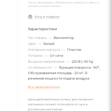
Наши менеджеры обязательно свяжутся с вами и
уточнят условия заказа
Хочу в подарок
Характеристики
Тип товара
—
Вентилятор
Цвет
—
Белый
Материал корпуса
—
Пластик
Питание
—
От сети
Входное напряжение
—
220 В (~50 Гц)
Особенности
—
Функция поворота - 90°,
Обслуживаемая площадь - 20 м², 12
режимов мощности подачи воздуха
Все характеристики
Цена действительна только для интернет-
магазина и может отличаться от цен в
розничных магазинах