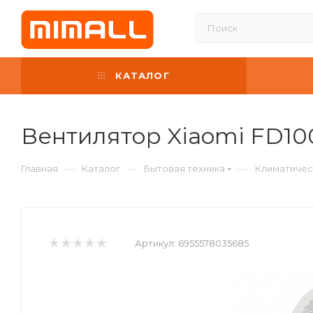
КАТАЛОГ
Вентилятор Xiaomi FD10
—
—
—
Главная
Каталог
Бытовая техника
Климатичес
Артикул:
6955578035685