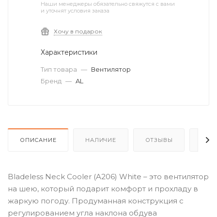
Наши менеджеры обязательно свяжутся с вами
и уточнят условия заказа
Хочу в подарок
Характеристики
Тип товара
—
Вентилятор
Бренд
—
AL
ОПИСАНИЕ
НАЛИЧИЕ
ОТЗЫВЫ
КАК
Bladeless Neck Cooler (A206) White – это вентилятор
на шею, который подарит комфорт и прохладу в
жаркую погоду. Продуманная конструкция с
регулированием угла наклона обдува