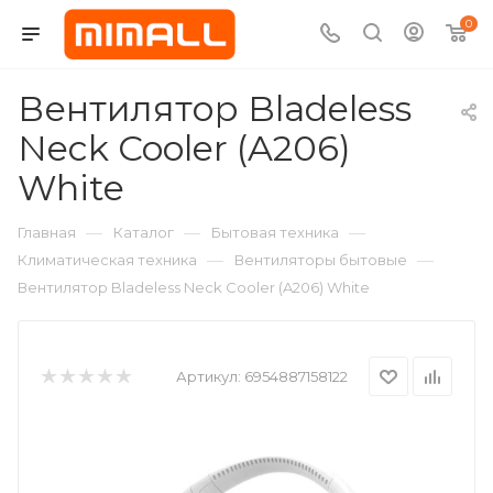
0
Вентилятор Bladeless
Neck Cooler (A206)
White
—
—
—
Главная
Каталог
Бытовая техника
—
—
Климатическая техника
Вентиляторы бытовые
Вентилятор Bladeless Neck Cooler (A206) White
Артикул:
6954887158122