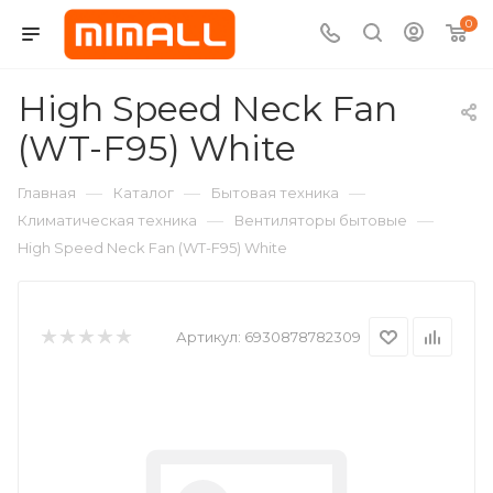
0
High Speed Neck Fan
(WT-F95) White
—
—
—
Главная
Каталог
Бытовая техника
—
—
Климатическая техника
Вентиляторы бытовые
High Speed Neck Fan (WT-F95) White
Артикул:
6930878782309