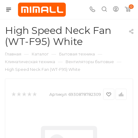
0
High Speed Neck Fan
(WT-F95) White
—
—
—
Главная
Каталог
Бытовая техника
—
—
Климатическая техника
Вентиляторы бытовые
High Speed Neck Fan (WT-F95) White
Артикул:
6930878782309