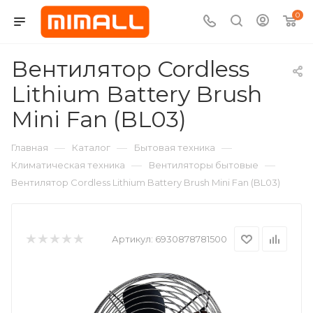
0
Вентилятор Cordless
Lithium Battery Brush
Mini Fan (BL03)
—
—
—
Главная
Каталог
Бытовая техника
—
—
Климатическая техника
Вентиляторы бытовые
Вентилятор Cordless Lithium Battery Brush Mini Fan (BL03)
Артикул:
6930878781500