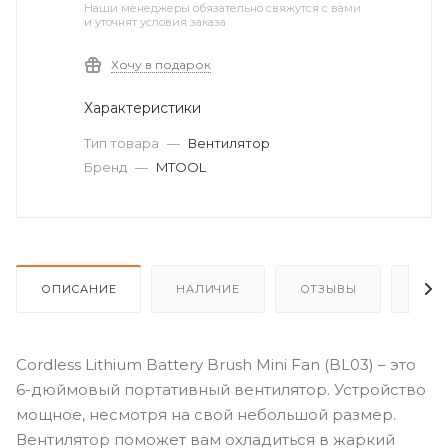
Наши менеджеры обязательно свяжутся с вами
и уточнят условия заказа
Хочу в подарок
Характеристики
Тип товара
—
Вентилятор
Бренд
—
MTOOL
ОПИСАНИЕ
НАЛИЧИЕ
ОТЗЫВЫ
КАК
Cordless Lithium Battery Brush Mini Fan (BL03) – это
6-дюймовый портативный вентилятор. Устройство
мощное, несмотря на свой небольшой размер.
Вентилятор поможет вам охладиться в жаркий