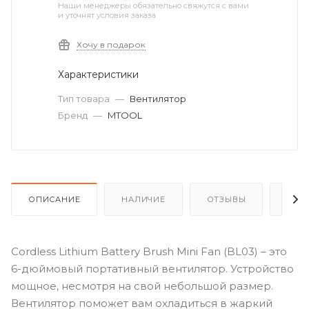
Наши менеджеры обязательно свяжутся с вами
и уточнят условия заказа
Хочу в подарок
Характеристики
Тип товара
—
Вентилятор
Бренд
—
MTOOL
ОПИСАНИЕ
НАЛИЧИЕ
ОТЗЫВЫ
КАК
Cordless Lithium Battery Brush Mini Fan (BL03) – это
6-дюймовый портативный вентилятор. Устройство
мощное, несмотря на свой небольшой размер.
Вентилятор поможет вам охладиться в жаркий