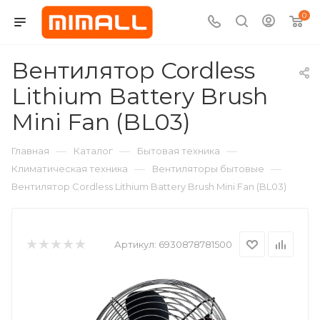
0
Вентилятор Cordless
Lithium Battery Brush
Mini Fan (BL03)
—
—
—
Главная
Каталог
Бытовая техника
—
—
Климатическая техника
Вентиляторы бытовые
Вентилятор Cordless Lithium Battery Brush Mini Fan (BL03)
Артикул:
6930878781500