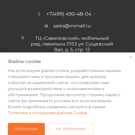
+7(499) 490-48-04
sales@mimall.ru
ТЦ «Савеловский», мобильный
ряд, павильон Л153 ул. Сущевский
Вал, д. 5, стр. 12
Файлы cookie
Мы используем файлы cookie, разработанные нашими
специалистами и третьими лицами, для анализа
событий на нашем веб-сайте, что позволяет нам
улучшать взаимодействие с пользователями и
обслуживание. Продолжая просмотр страниц нашего
сайта, вы принимаете условия его использования.
Более подробные сведения смотрите в нашей
Политике в отношении файлов Cookie
.
2026 © Интернет-магазин MiMall® • Не является публичной
офертой • 2026 г.
ПРИНИМАЮ
НЕ ПРИНИМАЮ