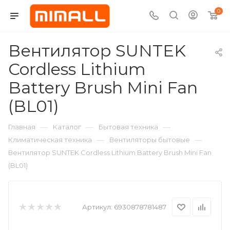
0
Вентилятор SUNTEK
Cordless Lithium
Battery Brush Mini Fan
(BL01)
—
—
—
Главная
Каталог
Бытовая техника
—
—
Климатическая техника
Вентиляторы бытовые
Вентилятор SUNTEK Cordless Lithium Battery Brush Mini Fan
(BL01)
Артикул:
6930878781487