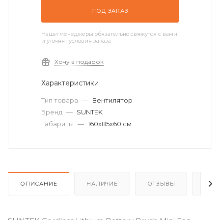
ПОД ЗАКАЗ
Наши менеджеры обязательно свяжутся с вами
и уточнят условия заказа
Хочу в подарок
Характеристики
Тип товара
—
Вентилятор
Бренд
—
SUNTEK
Габариты
—
160х85х60 см
ОПИСАНИЕ
НАЛИЧИЕ
ОТЗЫВЫ
КАК