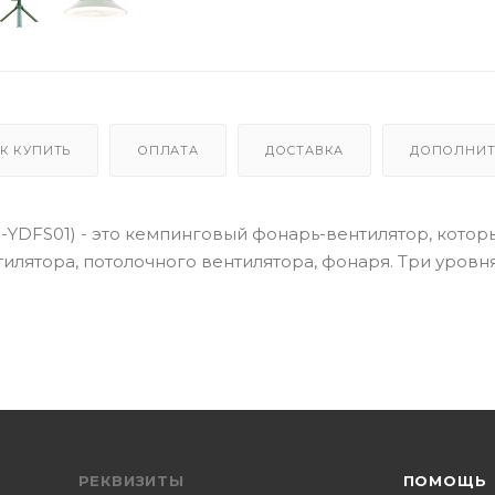
К КУПИТЬ
ОПЛАТА
ДОСТАВКА
ДОПОЛНИТ
YC-YDFS01) - это кемпинговый фонарь-вентилятор, котор
илятора, потолочного вентилятора, фонаря. Три уровн
РЕКВИЗИТЫ
ПОМОЩЬ