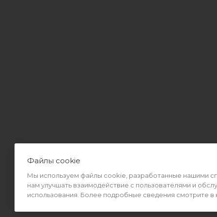
Файлы cookie
Мы используем файлы cookie, разработанные нашими спе
2026 © Интернет-магазин MiMall® • Не является публичной оф
нам улучшать взаимодействие с пользователями и обсл
использования. Более подробные сведения смотрите в