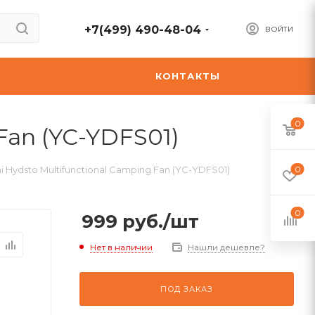
+7(499) 490-48-04
ВОЙТИ
А
КОНТАКТЫ
0
Fan (YC-YDFS01)
 Hydsto Multifunctional Camping Fan (YC-YDFS01)
0
0
999
руб.
/шт
Нет в наличии
Нашли дешевле?
ПОД ЗАКАЗ