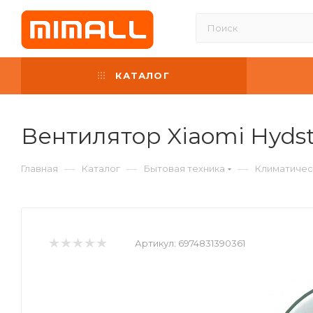
КАТАЛОГ
Вентилятор Xiaomi Hydst
—
—
—
Главная
Каталог
Бытовая техника
Климатичес
Артикул:
6974831390361