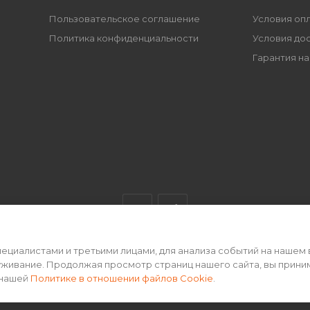
Пользовательское соглашение
Условия оп
Политика конфиденциальности
Условия до
Гарантия на
циалистами и третьими лицами, для анализа событий на нашем 
ертой • 2026 г.
уживание. Продолжая просмотр страниц нашего сайта, вы прини
 нашей
Политике в отношении файлов Cookie
.