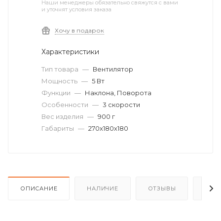
Наши менеджеры обязательно свяжутся с вами
и уточнят условия заказа
Хочу в подарок
Характеристики
Тип товара
—
Вентилятор
Мощность
—
5 Вт
Функции
—
Наклона, Поворота
Особенности
—
3 скорости
Вес изделия
—
900 г
Габариты
—
270х180х180
ОПИСАНИЕ
НАЛИЧИЕ
ОТЗЫВЫ
КАК