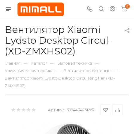
0
Вентилятор Xiaomi
Lydsto Desktop Circulating
(XD-ZMXHS02)
—
—
—
Главная
Каталог
Бытовая техника
—
—
Климатическая техника
Вентиляторы бытовые
Вентилятор Xiaomi Lydsto Desktop Circulating Fan (XD-
ZMXHS02)
Артикул:
6974434251267