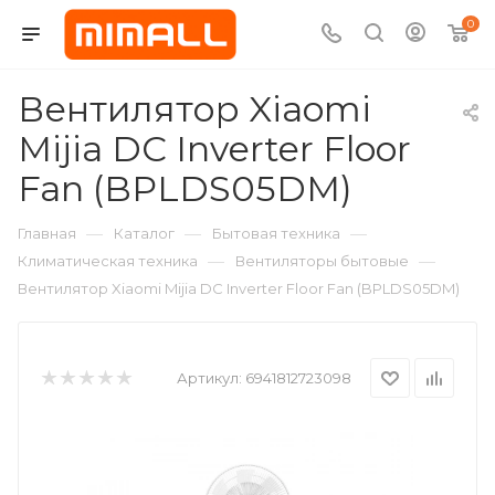
0
Вентилятор Xiaomi
Mijia DC Inverter Floor
Fan (BPLDS05DM)
—
—
—
Главная
Каталог
Бытовая техника
—
—
Климатическая техника
Вентиляторы бытовые
Вентилятор Xiaomi Mijia DC Inverter Floor Fan (BPLDS05DM)
Артикул:
6941812723098