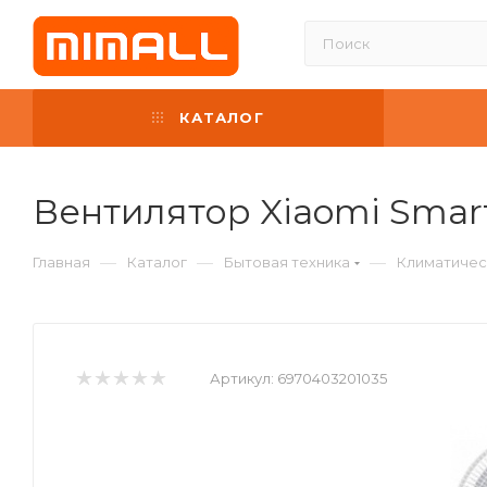
КАТАЛОГ
Вентилятор Xiaomi Smartm
—
—
—
Главная
Каталог
Бытовая техника
Климатичес
Артикул:
6970403201035