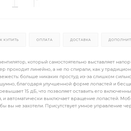
К КУПИТЬ
ОПЛАТА
ДОСТАВКА
ДОПОЛНИТ
ый вентилятор, который самостоятельно выставляет напор
р проходит линейно, а не по спирали, как у традицио
вежесть: больше никаких простуд из-за слишком сильн
есшумно, благодаря улучшенной форме лопастей и бесщ
ревышает 15 дБ, что позволяет оставить его включенн
я, и автоматически выключает вращение лопастей. Моб
 бы вы не захотели. Присутствует умное управление че