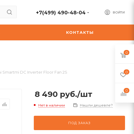
+7(499) 490-48-04
ВОЙТИ
А
КОНТАКТЫ
0
 Smartmi DC Inverter Floor Fan 2S
0
0
8 490
руб.
/шт
Нет в наличии
Нашли дешевле?
ПОД ЗАКАЗ